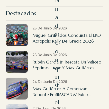
ra
n
Destacados
a
d
28 De Junio De 2026
os
Miguel Granados Conquista El EKO
Acrópolis Rally De Grecia 2026
c
o
28 De Junio De 2026
n
Rubén García Jr. Rescata Un Valioso
q
Séptimo Lugar Y Max Gutiérrez
Finaliza 14º En NASCAR México
ui
Querétaro
24 De Junio De 2026
st
Max Gutiérrez A Comenzar
a
Repunte En NASCAR México
Querétaro
el
21 De Junio De 2026