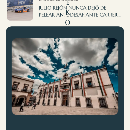
E
JULIO REJÓN NUNCA DEJÓ DE
K
PELEAR ANTE DESAFIANTE CARRERA
O
EN AGUASCALIENTES
A
cr
ó
p
ol
is
R
al
ly
d