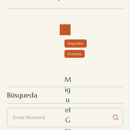
Deportes
Portada
28 De Junio
De 2026
M
ig
Búsqueda
u
el
G