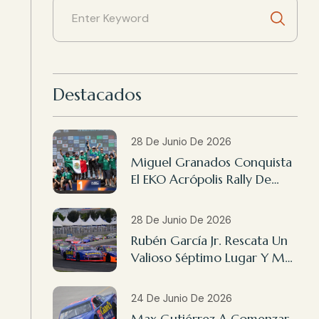
Destacados
28 De Junio De 2026
Miguel Granados Conquista
El EKO Acrópolis Rally De
Grecia 2026
28 De Junio De 2026
Rubén García Jr. Rescata Un
Valioso Séptimo Lugar Y Max
Gutiérrez Finaliza 14º En
NASCAR México Querétaro
24 De Junio De 2026