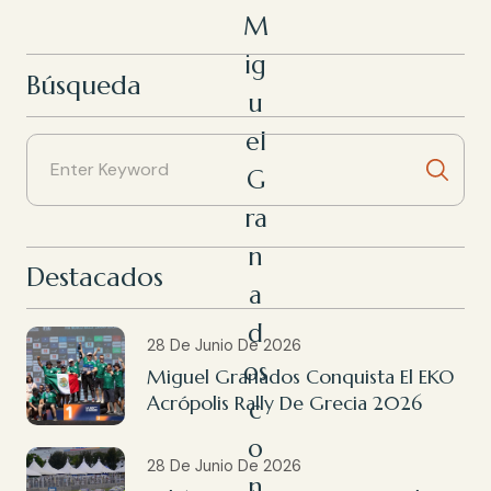
M
ig
Búsqueda
u
el
G
ra
n
Destacados
a
d
28 De Junio De 2026
os
Miguel Granados Conquista El EKO
Acrópolis Rally De Grecia 2026
c
o
28 De Junio De 2026
n