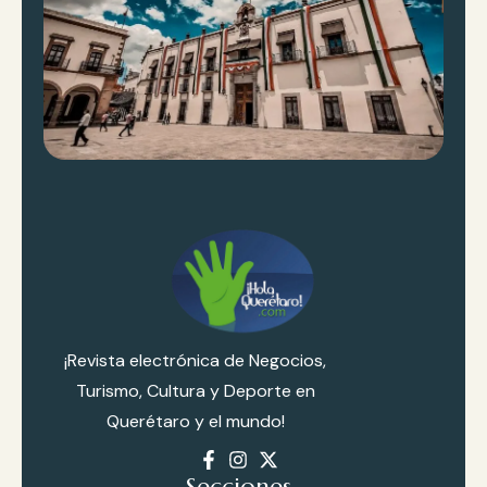
ol
is
R
al
ly
d
e
G
re
ci
¡Revista electrónica de Negocios,
a
Turismo, Cultura y Deporte en
2
Querétaro y el mundo!
0
Secciones