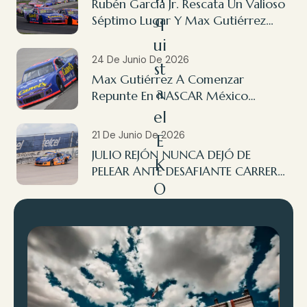
Rubén García Jr. Rescata Un Valioso
q
Séptimo Lugar Y Max Gutiérrez
Finaliza 14º En NASCAR México
ui
Querétaro
24 De Junio De 2026
st
Max Gutiérrez A Comenzar
a
Repunte En NASCAR México
Querétaro
el
21 De Junio De 2026
E
JULIO REJÓN NUNCA DEJÓ DE
K
PELEAR ANTE DESAFIANTE CARRERA
O
EN AGUASCALIENTES
A
cr
ó
p