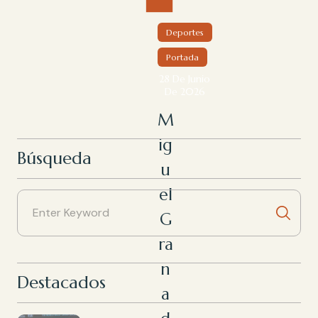
Deportes
Portada
28 De Junio
De 2026
M
ig
Búsqueda
u
el
G
ra
n
Destacados
a