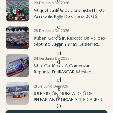
d
28 De Junio De 2026
os
Miguel Granados Conquista El EKO
Acrópolis Rally De Grecia 2026
c
o
28 De Junio De 2026
n
Rubén García Jr. Rescata Un Valioso
q
Séptimo Lugar Y Max Gutiérrez
Finaliza 14º En NASCAR México
ui
Querétaro
24 De Junio De 2026
st
Max Gutiérrez A Comenzar
a
Repunte En NASCAR México
Querétaro
el
21 De Junio De 2026
E
JULIO REJÓN NUNCA DEJÓ DE
K
PELEAR ANTE DESAFIANTE CARRERA
O
EN AGUASCALIENTES