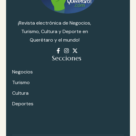
ci
a
¡Revista electrónica de Negocios,
2
Turismo, Cultura y Deporte en
0
Querétaro y el mundo!
2
6
Secciones
Negocios
Turismo
Deportes
Cultura
Portada
Deportes
28 De Junio
De 2026
R