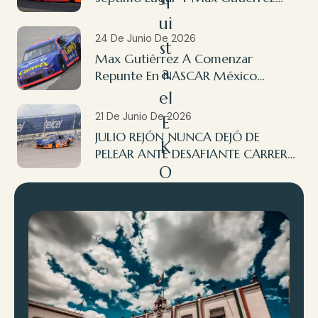
Finaliza 14º En NASCAR México
ui
Querétaro
24 De Junio De 2026
st
Max Gutiérrez A Comenzar
a
Repunte En NASCAR México
Querétaro
el
21 De Junio De 2026
E
JULIO REJÓN NUNCA DEJÓ DE
K
PELEAR ANTE DESAFIANTE CARRERA
O
EN AGUASCALIENTES
A
cr
ó
p
ol