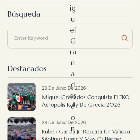
ig
Búsqueda
u
el
G
ra
n
Destacados
a
d
28 De Junio De 2026
os
Miguel Granados Conquista El EKO
Acrópolis Rally De Grecia 2026
c
o
28 De Junio De 2026
n
Rubén García Jr. Rescata Un Valioso
q
Séptimo Lugar Y Max Gutiérrez