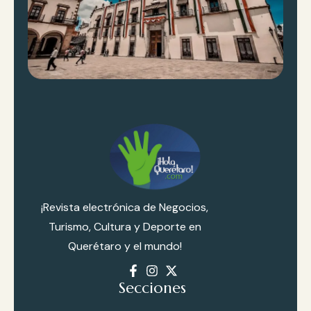
is
R
al
ly
d
e
G
re
ci
¡Revista electrónica de Negocios,
a
Turismo, Cultura y Deporte en
2
Querétaro y el mundo!
0
Secciones
2