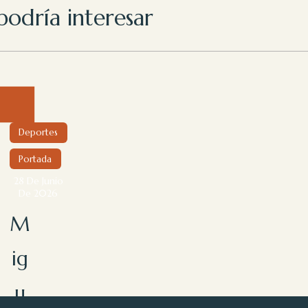
podría interesar
Deportes
Portada
28 De Junio
De 2026
M
ig
u