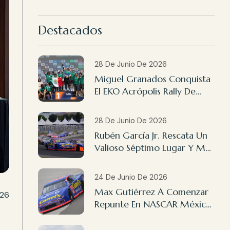
Destacados
28 De Junio De 2026
Miguel Granados Conquista
El EKO Acrópolis Rally De
Grecia 2026
28 De Junio De 2026
Rubén García Jr. Rescata Un
Valioso Séptimo Lugar Y Max
Gutiérrez Finaliza 14º En
NASCAR México Querétaro
24 De Junio De 2026
Max Gutiérrez A Comenzar
026
Repunte En NASCAR México
Querétaro